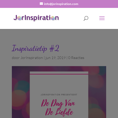
info@jorinspiration.com
Inspiratietip #2
door
JorInspiration
|
jun 19, 2019
|
0 Reacties