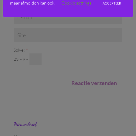
maar afmelden kan ook.
Cookie settings
ACCEPTEER
Solve :
*
23 − 9 =
Nieuwsbrief