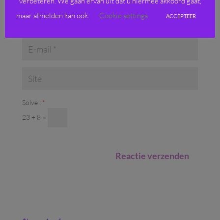
verbeteren. We gaan ervan uit dat u hiermee akkoord gaat,
maar afmelden kan ook.
Cookie settings
ACCEPTEER
Solve :
*
23 + 8 =