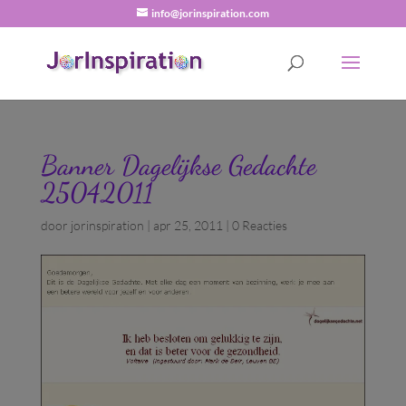
info@jorinspiration.com
Banner Dagelijkse Gedachte
25042011
door
jorinspiration
|
apr 25, 2011
|
0 Reacties