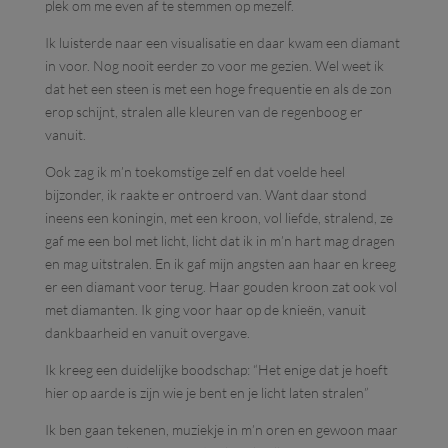
plek om me even af te stemmen op mezelf.
Ik luisterde naar een visualisatie en daar kwam een diamant
in voor. Nog nooit eerder zo voor me gezien. Wel weet ik
dat het een steen is met een hoge frequentie en als de zon
erop schijnt, stralen alle kleuren van de regenboog er
vanuit.
Ook zag ik m’n toekomstige zelf en dat voelde heel
bijzonder, ik raakte er ontroerd van. Want daar stond
ineens een koningin, met een kroon, vol liefde, stralend, ze
gaf me een bol met licht, licht dat ik in m’n hart mag dragen
en mag uitstralen. En ik gaf mijn angsten aan haar en kreeg
er een diamant voor terug. Haar gouden kroon zat ook vol
met diamanten. Ik ging voor haar op de knieën, vanuit
dankbaarheid en vanuit overgave.
Ik kreeg een duidelijke boodschap: “Het enige dat je hoeft
hier op aarde is zijn wie je bent en je licht laten stralen”
Ik ben gaan tekenen, muziekje in m’n oren en gewoon maar