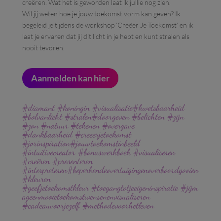
creëren. Wat het is geworden laat ik jullie nog zien.
Wil jij weten hoe je jouw toekomst vorm kan geven? Ik
begeleid je tijdens de workshop ‘Creëer Je Toekomst’ en ik
laat je ervaren dat jij dit licht in je hebt en kunt stralen als
nooit tevoren.
Aanmelden kan hier
#diamant
#koningin
#visualisatie
#kwetsbaarheid
#bolvanlicht
#stralen
#doorgeven
#belichten
#zijn
#zon
#natuur
#tekenen
#overgave
#dankbaarheid
#creeerjetoekomst
#jorinspiration
#jouwtoekomstinbeeld
#intuitivecreator
#bonuswerkboek
#visualiseren
#creëren
#presenteren
#interpreteren
#beperkendeovertuigingenoverboordgooien
#kleuren
#geefjetoekomstkleur
#toegangtotjeeigeninspiratie
#jijm
ageenmooietoekomstwensenenvisualiseren
#cadeauvoorjezelf
#methodevoorhetleven