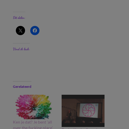
Dit delen:
Vind ik leuk:
Gerelateerd
Ken je dat? Je bent ‘all
over the fucking place’