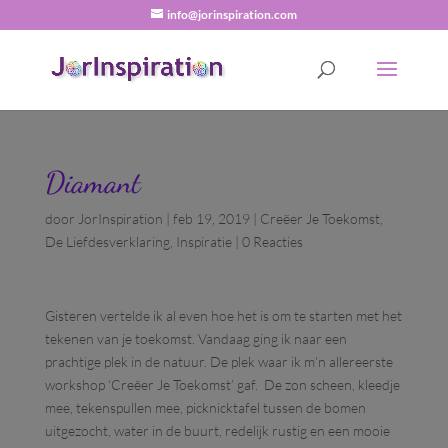
info@jorinspiration.com
Diamant
door
JorInspiration
|
feb 19, 2019
|
Creëer Je Toekomst
,
De Liefdesverklaring
,
Inspiratie
|
0 Reacties
Gisteren vertelde ik al even hoe het is om te starten met het
tekenen van je toekomst. Vandaag ging ik naar een
prachtige plek in de natuur. De plek waar ik m’n allereerste
workshop ‘Creëer Je Toekomst’ gaf. D
e zon scheen, kleedje
mee, tekenspullen mee, picknicktafel tussen de bomen
uitgezocht, water in de buurt, redelijk rustig en een mooie