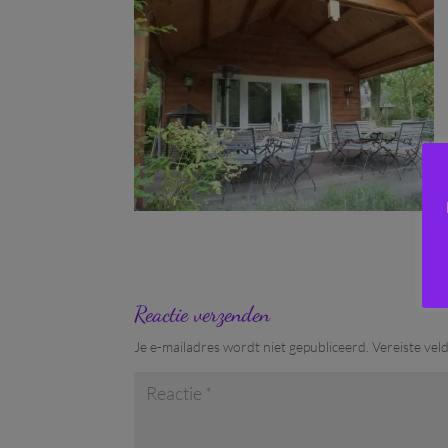
Reactie verzenden
Je e-mailadres wordt niet gepubliceerd.
Vereiste vel