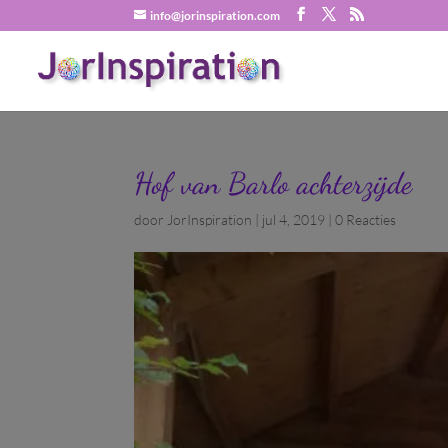
info@jorinspiration.com
Hof van Barlo achterzijde
door
JorInspiration
|
jul 4, 2019
|
0 Reacties