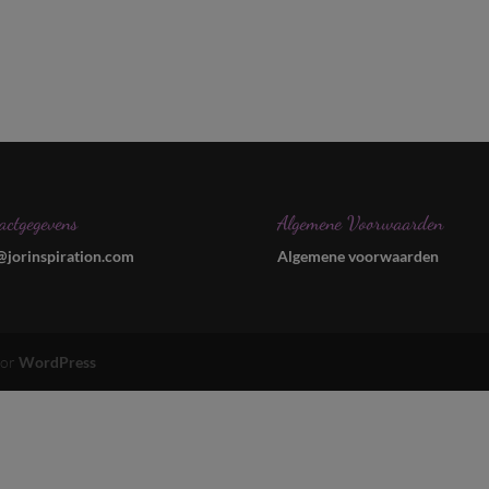
actgegevens
Algemene Voorwaarden
@jorinspiration.com
Algemene voorwaarden
oor
WordPress