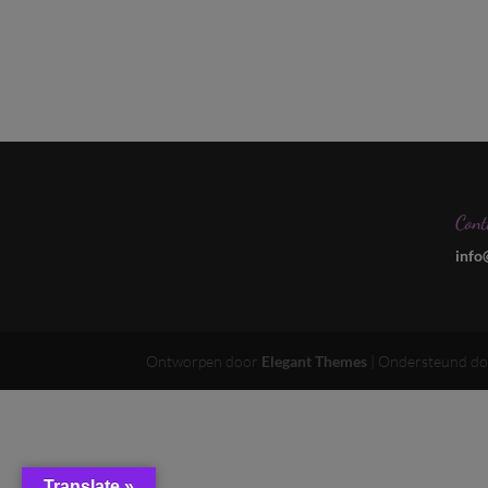
Cont
info
Ontworpen door
Elegant Themes
| Ondersteund d
Translate »