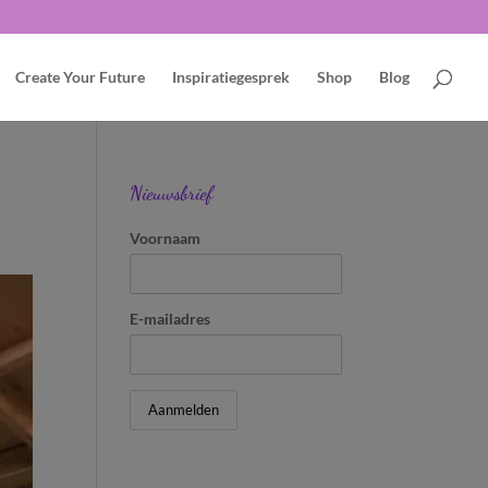
Create Your Future
Inspiratiegesprek
Shop
Blog
Nieuwsbrief
Voornaam
E-mailadres