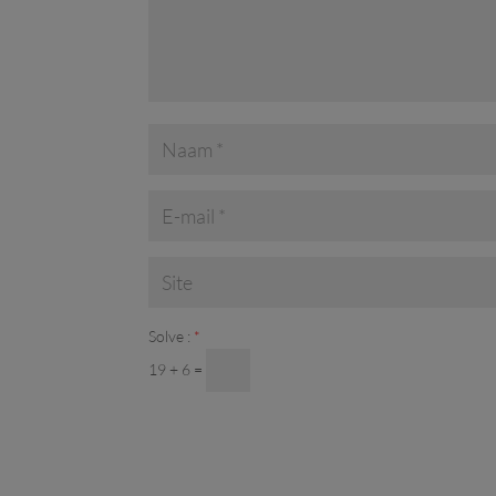
Solve :
*
19 + 6 =