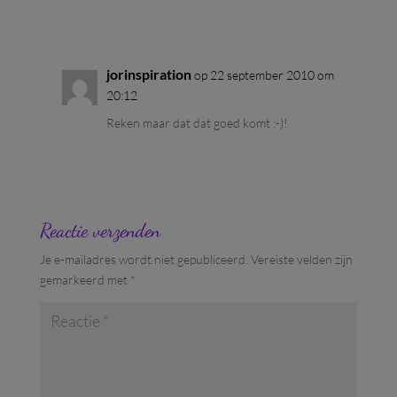
Antwoord
jorinspiration
op 22 september 2010 om
20:12
Reken maar dat dat goed komt :-)!
Antwoord
Reactie verzenden
Je e-mailadres wordt niet gepubliceerd.
Vereiste velden zijn
gemarkeerd met
*