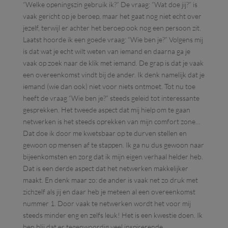
“Welke openingszin gebruik ik?” De vraag: “Wat doe jij?” is
vaak gericht op je beroep, maar het gaat nog niet echt over
jezelf, terwijl er achter het beroep ook nog een persoon zit.
Laatst hoorde ik een goede vraag: “Wie ben je?” Volgens mij
is dat wat je echt wilt weten van iemand en daarna ga je
vaak op zoek naar de klik met iemand. De grap is dat je vaak
een overeenkomst vindt bij de ander. Ik denk namelijk dat je
iemand (wie dan ook) niet voor niets ontmoet. Tot nu toe
heeft de vraag “Wie ben je?” steeds geleid tot interessante
gesprekken. Het tweede aspect dat mij hielp om te gaan
netwerken is het steeds oprekken van mijn comfort zone…
Dat doe ik door me kwetsbaar op te durven stellen en
gewoon op mensen af te stappen. Ik ga nu dus gewoon naar
bijeenkomsten en zorg dat ik mijn eigen verhaal helder heb.
Dat is een derde aspect dat het netwerken makkelijker
maakt. En denk maar zo: de ander is vaak net zo druk met
zichzelf als jij en daar heb je meteen al een overeenkomst
nummer 1. Door vaak te netwerken wordt het voor mij
steeds minder eng en zelfs leuk! Het is een kwestie doen. Ik
ben blij dat er tegenwoordig veel inspirerende