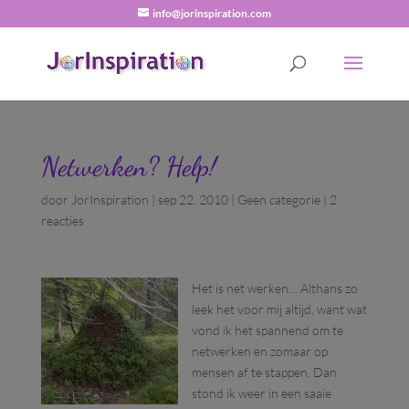
info@jorinspiration.com
Netwerken? Help!
door
JorInspiration
|
sep 22, 2010
|
Geen categorie
|
2
reacties
Het is net werken… Althans zo
leek het voor mij altijd, want wat
vond ik het spannend om te
netwerken en zomaar op
mensen af te stappen. Dan
stond ik weer in een saaie