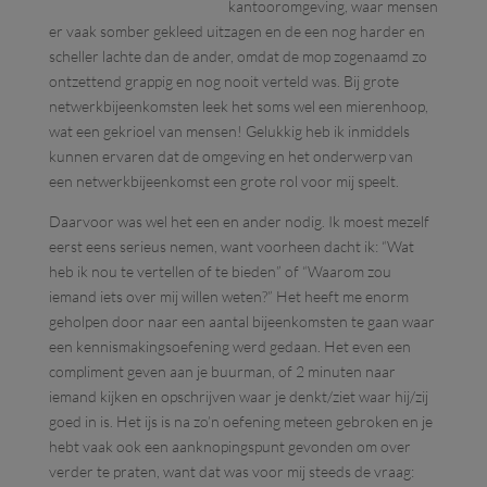
kantooromgeving, waar mensen
er vaak somber gekleed uitzagen en de een nog harder en
scheller lachte dan de ander, omdat de mop zogenaamd zo
ontzettend grappig en nog nooit verteld was. Bij grote
netwerkbijeenkomsten leek het soms wel een mierenhoop,
wat een gekrioel van mensen! Gelukkig heb ik inmiddels
kunnen ervaren dat de omgeving en het onderwerp van
een netwerkbijeenkomst een grote rol voor mij speelt.
Daarvoor was wel het een en ander nodig. Ik moest mezelf
eerst eens serieus nemen, want voorheen dacht ik: “Wat
heb ik nou te vertellen of te bieden” of “Waarom zou
iemand iets over mij willen weten?” Het heeft me enorm
geholpen door naar een aantal bijeenkomsten te gaan waar
een kennismakingsoefening werd gedaan. Het even een
compliment geven aan je buurman, of 2 minuten naar
iemand kijken en opschrijven waar je denkt/ziet waar hij/zij
goed in is. Het ijs is na zo’n oefening meteen gebroken en je
hebt vaak ook een aanknopingspunt gevonden om over
verder te praten, want dat was voor mij steeds de vraag: