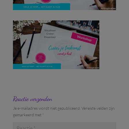
Reactie verzenden
Je e-mailadres wordt niet gepubliceerd.
Vereiste velden zijn
gemarkeerd met
*