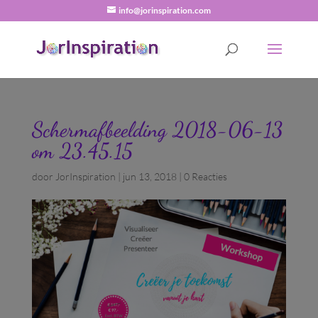
info@jorinspiration.com
Schermafbeelding 2018-06-13
om 23.45.15
door
JorInspiration
|
jun 13, 2018
|
0 Reacties